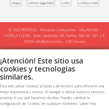
chapa
cierres seguridad
cofre
cortina cristal
© 2022 PERSYSOL - Persianas y Soluciones - VALLADOLID -
CASTILLA Y LEÓN - Avda. Santander, 85. Tel/Fax: 983 081 367. C.P.
47010. info@persysol.es -
G3D Estudio
¡Atención! Este sitio usa
cookies y tecnologías
similares.
Esta web utiliza 'cookies' propias y de terceros para ofrecerte una
mejor experiencia y servicio. Al navegar o utilizar nuestros servicios,
aceptas el uso que hacemos de ellas. Puedes cambiar la
configuración de 'cookies' en cualquier momento.
Saber más