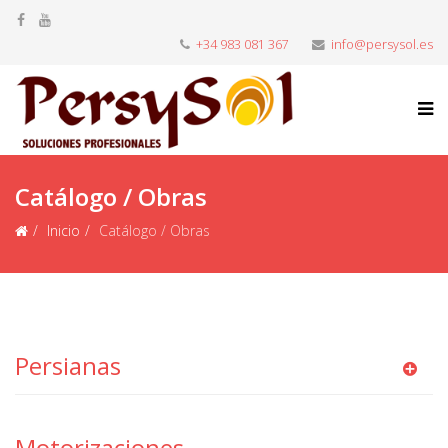
+34 983 081 367
info@persysol.es
Catálogo / Obras
Inicio
Catálogo / Obras
Persianas
Motorizaciones