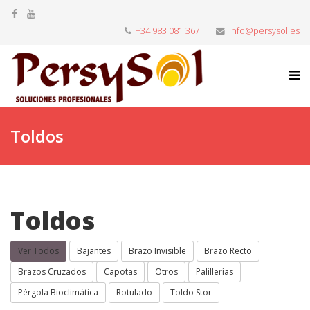
+34 983 081 367
info@persysol.es
Toldos
Toldos
Ver Todos
Bajantes
Brazo Invisible
Brazo Recto
Brazos Cruzados
Capotas
Otros
Palillerías
Pérgola Bioclimática
Rotulado
Toldo Stor