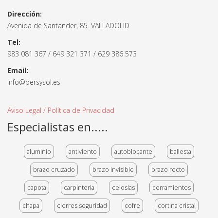
Dirección:
Avenida de Santander, 85. VALLADOLID
Tel:
983 081 367 / 649 321 371 / 629 386 573
Email:
info@persysol.es
Aviso Legal / Política de Privacidad
Especialistas en.....
aluminio
antiviento
autoblocante
ballesta
brazo cruzado
brazo invisible
brazo recto
capota
carpinteria
celosias
cerramientos
chapa
cierres seguridad
cofre
cortina cristal