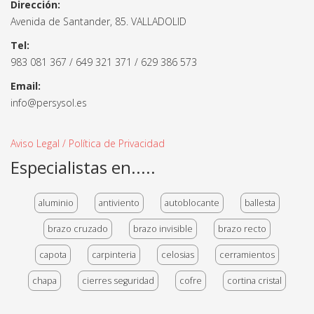
Dirección:
Avenida de Santander, 85. VALLADOLID
Tel:
983 081 367 / 649 321 371 / 629 386 573
Email:
info@persysol.es
Aviso Legal / Política de Privacidad
Especialistas en.....
aluminio
antiviento
autoblocante
ballesta
brazo cruzado
brazo invisible
brazo recto
capota
carpinteria
celosias
cerramientos
chapa
cierres seguridad
cofre
cortina cristal