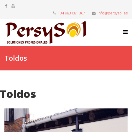
+34 983 081 367
info@persysol.es
Toldos
Toldos