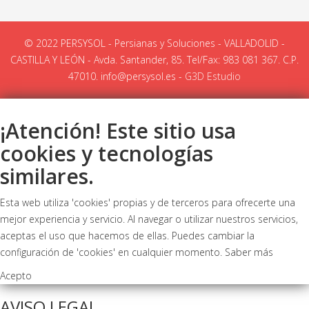
© 2022 PERSYSOL - Persianas y Soluciones - VALLADOLID -
CASTILLA Y LEÓN - Avda. Santander, 85. Tel/Fax: 983 081 367. C.P.
47010. info@persysol.es -
G3D Estudio
¡Atención! Este sitio usa
cookies y tecnologías
similares.
Esta web utiliza 'cookies' propias y de terceros para ofrecerte una
mejor experiencia y servicio. Al navegar o utilizar nuestros servicios,
aceptas el uso que hacemos de ellas. Puedes cambiar la
configuración de 'cookies' en cualquier momento.
Saber más
Acepto
AVISO LEGAL