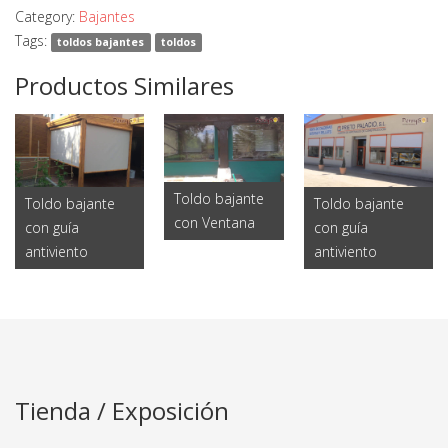
Category:
Bajantes
Tags:
toldos bajantes
toldos
Productos Similares
Toldo bajante
Toldo bajante
Toldo bajante
con Ventana
con guía
con guía
antiviento
antiviento
Tienda / Exposición